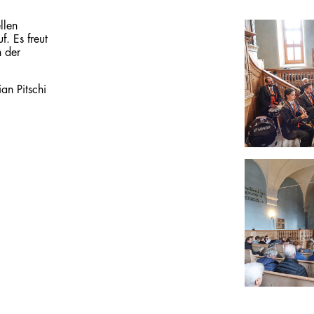
llen
. Es freut
n der
an Pitschi