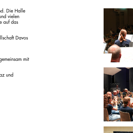
d. Die Halle
und vielen
e auf das
llschaft Davos
n gemeinsam mit
naz und