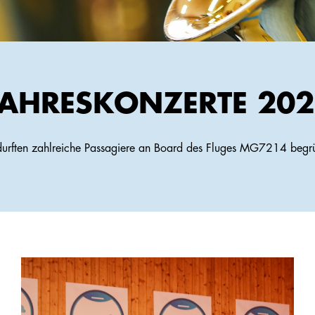
JAHRESKONZERTE 202
urften zahlreiche Passagiere an Board des Fluges MG7214 begr