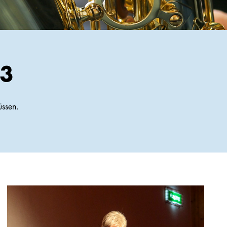
3
üssen.